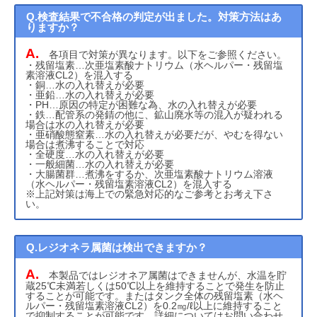
Q.検査結果で不合格の判定が出ました。対策方法はあ
りますか？
A.
各項目で対策が異なります。以下をご参照ください。
・残留塩素…次亜塩素酸ナトリウム（水ヘルパー・残留塩
素溶液CL2）を混入する
・銅…水の入れ替えが必要
・亜鉛…水の入れ替えが必要
・PH…原因の特定が困難な為、水の入れ替えが必要
・鉄…配管系の発錆の他に、鉱山廃水等の混入が疑われる
場合は水の入れ替えが必要
・亜硝酸態窒素…水の入れ替えが必要だが、やむを得ない
場合は煮沸することで対応
・全硬度…水の入れ替えが必要
・一般細菌…水の入れ替えが必要
・大腸菌群…煮沸をするか、次亜塩素酸ナトリウム溶液
（水ヘルパー・残留塩素溶液CL2）を混入する
※上記対策は海上での緊急対応的なご参考とお考え下さ
い。
Q.レジオネラ属菌は検出できますか？
A.
本製品ではレジオネア属菌はできませんが、水温を貯
蔵25℃未満若しくは50℃以上を維持することで発生を防止
することが可能です。またはタンク全体の残留塩素（水ヘ
ルパー・残留塩素溶液CL2）を0.2㎎/ℓ以上に維持すること
で抑制することが可能です。詳細についてはお問い合わせ