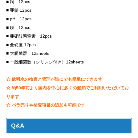
■ 銅 12pcs
■ 亜鉛 12pcs
■ pH 12pcs
■ 鉄 12pcs
■ 亜硝酸態窒素 12pcs
■ 全硬度 12pcs
■ 大腸菌群 12sheets
■ 一般細菌数（シリンジ付き）12sheets
☆ 飲料水の検査と管理が誰にでも簡単にできます
☆ 約50年前より国内を中心に多くの船舶でご利用いただいてお
ります
☆ バラ売りや検査項目の追加も可能です
Q&A