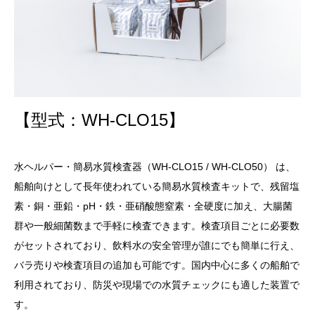
【型式：WH-CLO15】
水ヘルパー・簡易水質検査器（WH-CLO15 / WH-CLO50） は、
船舶向けとして長年使われている簡易水質検査キットで、残留塩
素・銅・亜鉛・pH・鉄・亜硝酸態窒素・全硬度に加え、大腸菌
群や一般細菌数まで手軽に検査できます。検査項目ごとに必要数
がセットされており、飲料水の安全管理が誰にでも簡単に行え、
バラ売りや検査項目の追加も可能です。国内中心に多くの船舶で
利用されており、防災や現場での水質チェックにも適した装置で
す。