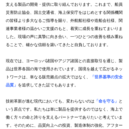
支える製品の開発・提供に取り組んでおります。これまで、船員
災害防止協会、国土交通省、海上保安庁をはじめとする関係機関
の皆様より多大なるご指導を賜り、外航船社様や造船会社様、関
連事業者様の温かいご支援のもと、着実に成長を重ねてまいりま
した。現場の声に真摯に向き合い、一つひとつの改善を積み重ね
ることで、確かな信頼を築いてきたと自負しております。
現在では、ヨーロッパ諸国やアジア諸国との直接取引を通じ、製
品は世界各国の海で使用されています。国境を越えて広がるネッ
トワークは、単なる販売拠点の拡大ではなく、
「世界基準の安全
品質」
を追求してきた証でもあります。
技術革新が進む現代においても、変わらないのは
「命を守る」
と
いう原点です。私たちは単に製品を提供するのではなく、海上で
働く方々の命と誇りを支えるパートナーでありたいと考えていま
す。そのために、品質向上への投資、製造体制の強化、アフター